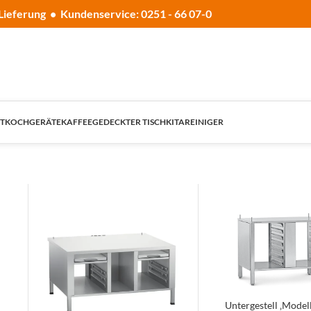
Lieferung • Kundenservice: 0251 - 66 07-0
T
KOCHGERÄTE
KAFFEE
GEDECKTER TISCH
KITA
REINIGER
Untergestell ‚Modell