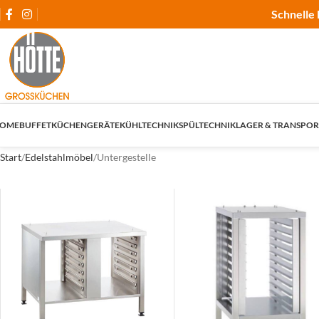
Schnelle 
OME
BUFFET
KÜCHENGERÄTE
KÜHLTECHNIK
SPÜLTECHNIK
LAGER & TRANSPOR
Start
Edelstahlmöbel
Untergestelle