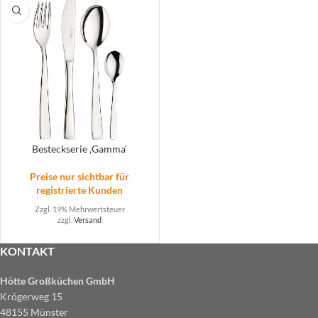
Besteckserie ‚Gamma‘
Preise nur sichtbar für
registrierte Kunden
Zzgl. 19% Mehrwertsteuer
zzgl.
Versand
KONTAKT
Hötte Großküchen GmbH
Krögerweg 15
48155 Münster