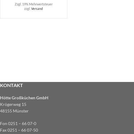
Zzgl. 19% Mehrwertsteuer
zzgl.
Versand
KONTAKT
Hötte Großküchen GmbH
Krögerweg 15
48155 Münster
Fon 0251 – 66 07-0
Fax 0251 – 66 07-50