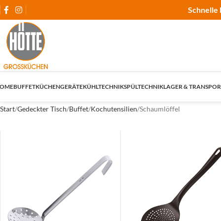
Schnelle 
OME
BUFFET
KÜCHENGERÄTE
KÜHLTECHNIK
SPÜLTECHNIK
LAGER & TRANSPOR
Start
Gedeckter Tisch
Buffet
Kochutensilien
Schaumlöffel