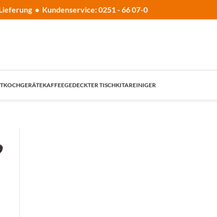
Lieferung • Kundenservice: 0251 - 66 07-0
T
KOCHGERÄTE
KAFFEE
GEDECKTER TISCH
KITA
REINIGER