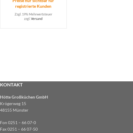
Preise nur sichtbar für
registrierte Kunden
Zzgl. 19% Mehrwertsteuer
zzgl.
Versand
KONTAKT
Hötte Großküchen GmbH
Krögerweg 15
48155 Münster
Fon 0251 – 66 07-0
Fax 0251 – 66 07-50