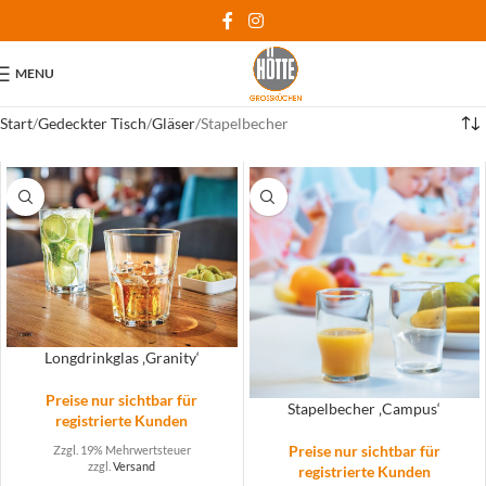
MENU
Start
Gedeckter Tisch
Gläser
Stapelbecher
Longdrinkglas ‚Granity‘
Preise nur sichtbar für
Stapelbecher ‚Campus‘
registrierte Kunden
Preise nur sichtbar für
Zzgl. 19% Mehrwertsteuer
zzgl.
Versand
registrierte Kunden