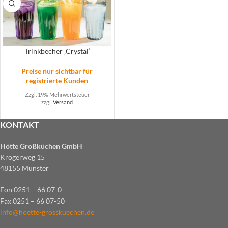
Trinkbecher ‚Crystal‘
Preise nur sichtbar für
registrierte Kunden
Zzgl. 19% Mehrwertsteuer
zzgl.
Versand
KONTAKT
Hötte Großküchen GmbH
Krögerweg 15
48155 Münster
Fon 0251 – 66 07-0
Fax 0251 – 66 07-50
info@hoette-grosskuechen.de