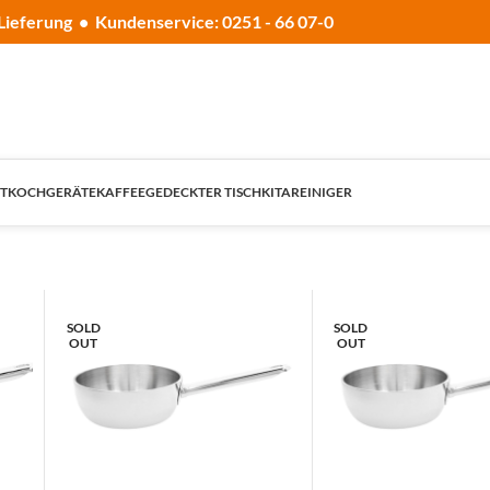
Lieferung • Kundenservice: 0251 - 66 07-0
T
KOCHGERÄTE
KAFFEE
GEDECKTER TISCH
KITA
REINIGER
SOLD
SOLD
OUT
OUT