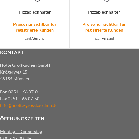
Pizzablechhalter
Pizzablechhalter
Preise nur sichtbar für
Preise nur sichtbar für
registrierte Kunden
registrierte Kunden
zzgl.
Versand
zzgl.
Versand
KONTAKT
Hötte Großküchen GmbH
Krögerweg 15
48155 Münster
Fon 0251 – 66 07-0
Fax 0251 – 66 07-50
info@hoette-grosskuechen.de
ÖFFNUNGSZEITEN
Montag – Donnerstag
8.00 – 17.00 Uhr