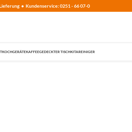
Lieferung • Kundenservice: 0251 - 66 07-0
T
KOCHGERÄTE
KAFFEE
GEDECKTER TISCH
KITA
REINIGER