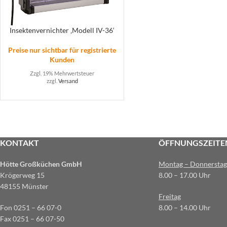
Insektenvernichter ‚Modell IV-36‘
Preise nur sichtbar für registrierte
Kunden
Zzgl. 19% Mehrwertsteuer
zzgl.
Versand
KONTAKT
ÖFFNUNGSZEITE
Hötte Großküchen GmbH
Montag – Donnerstag
Krögerweg 15
8.00 – 17.00 Uhr
48155 Münster
Freitag
Fon 0251 – 66 07-0
8.00 – 14.00 Uhr
Fax 0251 – 66 07-50