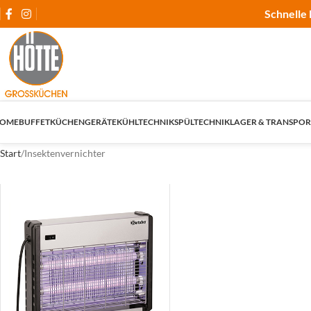
Schnelle 
OME
BUFFET
KÜCHENGERÄTE
KÜHLTECHNIK
SPÜLTECHNIK
LAGER & TRANSPOR
Start
Insektenvernichter