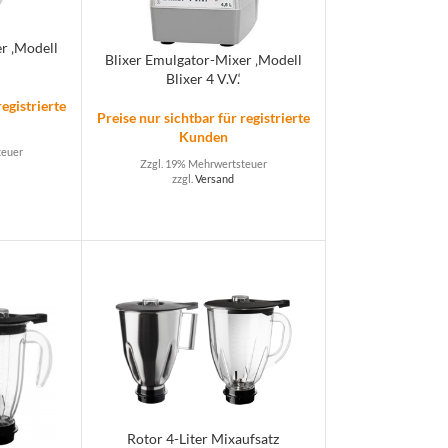
r ‚Modell
Blixer Emulgator-Mixer ‚Modell
‘
Blixer 4 V.V.‘
registrierte
Preise nur sichtbar für registrierte
Kunden
teuer
Zzgl. 19% Mehrwertsteuer
zzgl.
Versand
Rotor 4-Liter Mixaufsatz