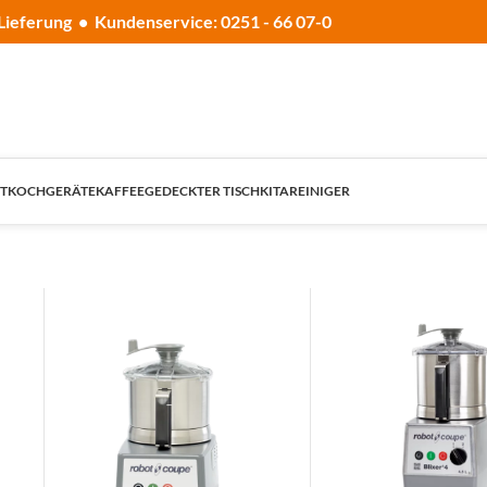
Lieferung • Kundenservice: 0251 - 66 07-0
T
KOCHGERÄTE
KAFFEE
GEDECKTER TISCH
KITA
REINIGER