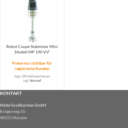
Robot Coupe Stabmixer Mini
‚Modell MP 190 V.V‘
Preise nur sichtbar für
registrierte Kunden
Zzgl. 19% Mehrwertsteuer
zzgl.
Versand
KONTAKT
Hötte Großküchen GmbH
Krögerweg 15
48155 Münster