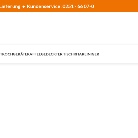
Lieferung • Kundenservice: 0251 - 66 07-0
T
KOCHGERÄTE
KAFFEE
GEDECKTER TISCH
KITA
REINIGER