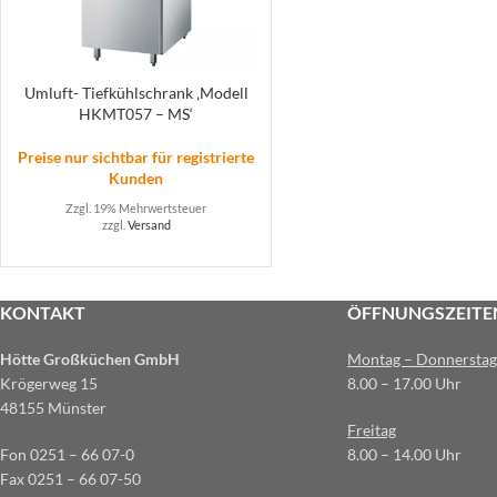
Umluft- Tiefkühlschrank ‚Modell
HKMT057 – MS‘
Preise nur sichtbar für registrierte
Kunden
Zzgl. 19% Mehrwertsteuer
zzgl.
Versand
KONTAKT
ÖFFNUNGSZEITE
Hötte Großküchen GmbH
Montag – Donnerstag
Krögerweg 15
8.00 – 17.00 Uhr
48155 Münster
Freitag
Fon 0251 – 66 07-0
8.00 – 14.00 Uhr
Fax 0251 – 66 07-50