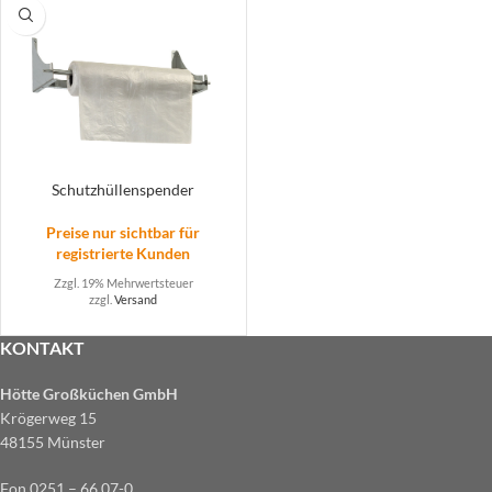
Schutzhüllenspender
Preise nur sichtbar für
registrierte Kunden
Zzgl. 19% Mehrwertsteuer
zzgl.
Versand
KONTAKT
Hötte Großküchen GmbH
Krögerweg 15
48155 Münster
Fon 0251 – 66 07-0