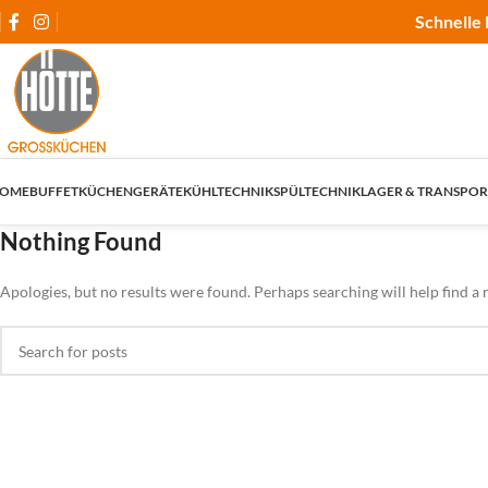
Schnelle 
OME
BUFFET
KÜCHENGERÄTE
KÜHLTECHNIK
SPÜLTECHNIK
LAGER & TRANSPOR
Nothing Found
Apologies, but no results were found. Perhaps searching will help find a r