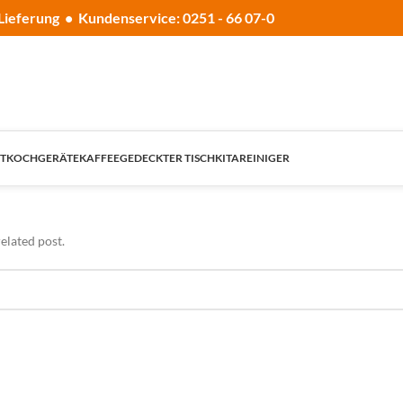
Lieferung • Kundenservice: 0251 - 66 07-0
T
KOCHGERÄTE
KAFFEE
GEDECKTER TISCH
KITA
REINIGER
elated post.