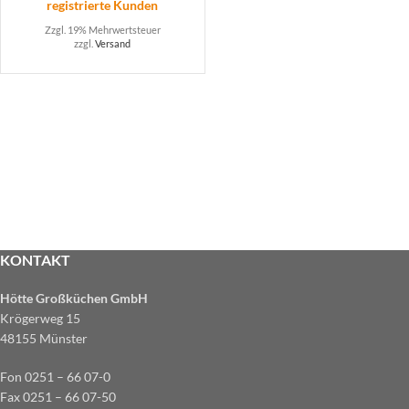
registrierte Kunden
Zzgl. 19% Mehrwertsteuer
zzgl.
Versand
KONTAKT
Hötte Großküchen GmbH
Krögerweg 15
48155 Münster
Fon 0251 – 66 07-0
Fax 0251 – 66 07-50