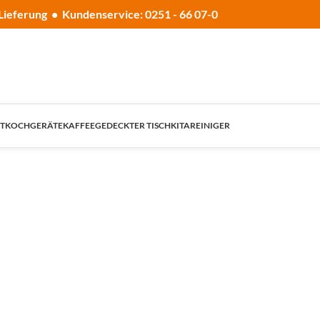
Lieferung • Kundenservice: 0251 - 66 07-0
T
KOCHGERÄTE
KAFFEE
GEDECKTER TISCH
KITA
REINIGER