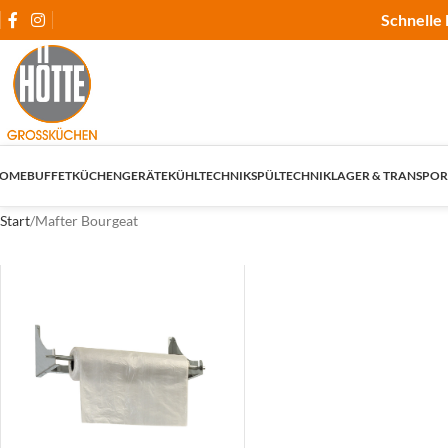
Schnelle 
OME
BUFFET
KÜCHENGERÄTE
KÜHLTECHNIK
SPÜLTECHNIK
LAGER & TRANSPOR
Start
Mafter Bourgeat