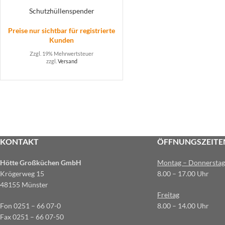
Schutzhüllenspender
Preise nur sichtbar für registrierte
Kunden
Zzgl. 19% Mehrwertsteuer
zzgl.
Versand
KONTAKT
ÖFFNUNGSZEITE
Hötte Großküchen GmbH
Montag – Donnerstag
Krögerweg 15
8.00 – 17.00 Uhr
48155 Münster
Freitag
Fon 0251 – 66 07-0
8.00 – 14.00 Uhr
Fax 0251 – 66 07-50