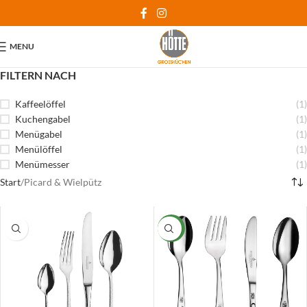
MENU
FILTERN NACH
Kaffeelöffel
(1)
Kuchengabel
(1)
Menügabel
(1)
Menülöffel
(1)
Menümesser
(1)
Start
Picard & Wielpütz
NEW