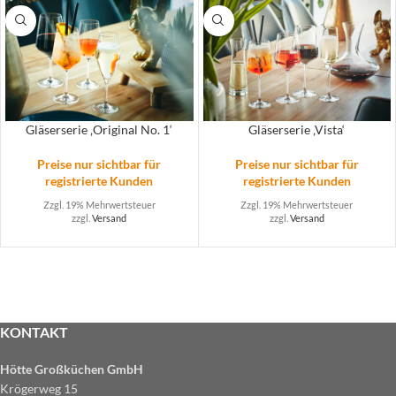
Gläserserie ‚Original No. 1‘
Gläserserie ‚Vista‘
Preise nur sichtbar für
Preise nur sichtbar für
registrierte Kunden
registrierte Kunden
Zzgl. 19% Mehrwertsteuer
Zzgl. 19% Mehrwertsteuer
zzgl.
Versand
zzgl.
Versand
KONTAKT
Hötte Großküchen GmbH
Krögerweg 15