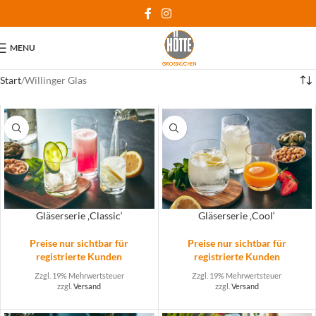
MENU
Start
Willinger Glas
Gläserserie ‚Classic‘
Gläserserie ‚Cool‘
Preise nur sichtbar für
Preise nur sichtbar für
registrierte Kunden
registrierte Kunden
Zzgl. 19% Mehrwertsteuer
Zzgl. 19% Mehrwertsteuer
zzgl.
Versand
zzgl.
Versand