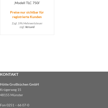
‚Modell TLC 750i‘
Preise nur sichtbar für
registrierte Kunden
Zzgl. 19% Mehrwertsteuer
zzgl.
Versand
KONTAKT
Hötte Großküchen GmbH
Krögerweg 15
48155 Münster
Fon 0251 – 66 07-0