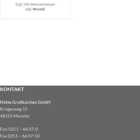
Zzgl. 19% Mehrwertsteuer
zzgl.
Versand
KONTAKT
Hötte Großküchen GmbH
Krögerweg 15
48155 Münster
Fon 0251 – 66 07-0
Fax 0251 – 66 07-50