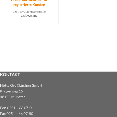
registrierte Kunden
Zzgl. 19% Mehrwertsteuer
zzgl.
Versand
KONTAKT
Hötte Großküchen GmbH
Krögerweg 15
48155 Münster
Fon 0251 – 66 07-0
Fax 0251 – 66 07-50