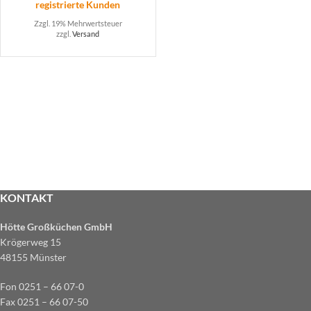
registrierte Kunden
Zzgl. 19% Mehrwertsteuer
zzgl.
Versand
KONTAKT
Hötte Großküchen GmbH
Krögerweg 15
48155 Münster
Fon 0251 – 66 07-0
Fax 0251 – 66 07-50