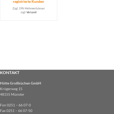
registrierte Kunden
Zzgl. 19% Mehrwertsteuer
zzgl.
Versand
KONTAKT
Hötte Großküchen GmbH
Krögerweg 15
48155 Münster
Fon 0251 – 66 07-0
Fax 0251 – 66 07-50