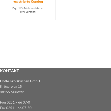
registrierte Kunden
Zzgl. 19% Mehrwertsteuer
zzgl.
Versand
KONTAKT
Hötte Großküchen GmbH
Krögerweg 15
48155 Münster
Fon 0251 – 66 07-0
Fax 0251 – 66 07-50