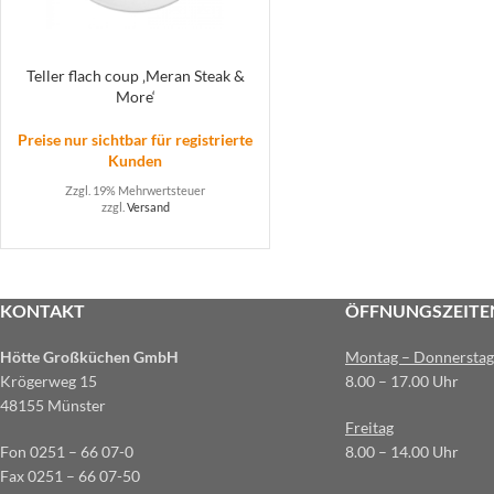
Teller flach coup ‚Meran Steak &
More‘
Preise nur sichtbar für registrierte
Kunden
Zzgl. 19% Mehrwertsteuer
zzgl.
Versand
KONTAKT
ÖFFNUNGSZEITE
Hötte Großküchen GmbH
Montag – Donnerstag
Krögerweg 15
8.00 – 17.00 Uhr
48155 Münster
Freitag
Fon 0251 – 66 07-0
8.00 – 14.00 Uhr
Fax 0251 – 66 07-50