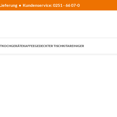
Lieferung • Kundenservice: 0251 - 66 07-0
T
KOCHGERÄTE
KAFFEE
GEDECKTER TISCH
KITA
REINIGER