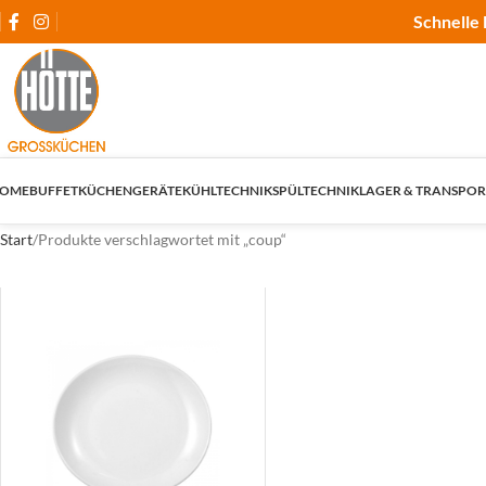
Schnelle 
OME
BUFFET
KÜCHENGERÄTE
KÜHLTECHNIK
SPÜLTECHNIK
LAGER & TRANSPOR
Start
Produkte verschlagwortet mit „coup“