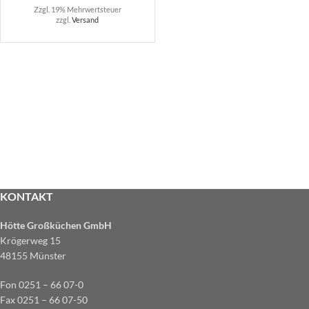
Zzgl. 19% Mehrwertsteuer
zzgl.
Versand
KONTAKT
Hötte Großküchen GmbH
Krögerweg 15
48155 Münster
Fon 0251 – 66 07-0
Fax 0251 – 66 07-50