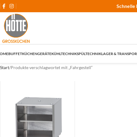
Schnelle 
OME
BUFFET
KÜCHENGERÄTE
KÜHLTECHNIK
SPÜLTECHNIK
LAGER & TRANSPOR
Start
Produkte verschlagwortet mit „Fahrgestell“