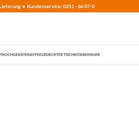
Lieferung • Kundenservice: 0251 - 66 07-0
T
KOCHGERÄTE
KAFFEE
GEDECKTER TISCH
KITA
REINIGER