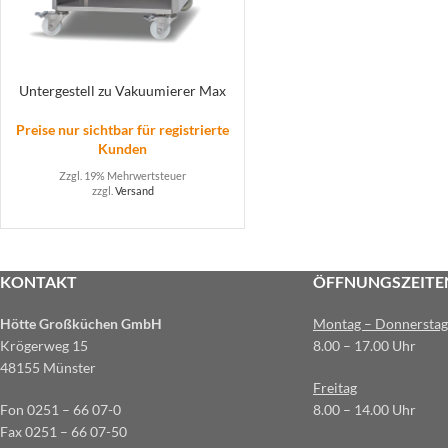
Untergestell zu Vakuumierer Max
Preise nur sichtbar für registrierte
Kunden
Zzgl. 19% Mehrwertsteuer
zzgl.
Versand
KONTAKT
ÖFFNUNGSZEITE
Hötte Großküchen GmbH
Montag – Donnerstag
Krögerweg 15
8.00 – 17.00 Uhr
48155 Münster
Freitag
Fon 0251 – 66 07-0
8.00 – 14.00 Uhr
Fax 0251 – 66 07-50