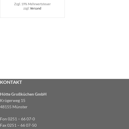
Zzgl. 19% Mehrwertsteuer
zzgl.
Versand
KONTAKT
Hötte Großküchen GmbH
Krögerweg 15
48155 Münster
Fon 0251 – 66 07-0
Fax 0251 – 66 07-50