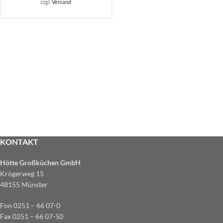
zzgl.
Versand
KONTAKT
Hötte Großküchen GmbH
Krögerweg 15
48155 Münster
Fon 0251 – 66 07-0
Fax 0251 – 66 07-50