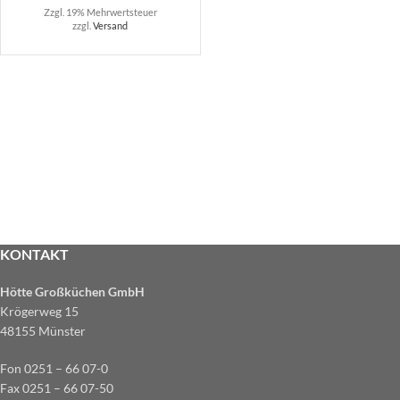
Zzgl. 19% Mehrwertsteuer
zzgl.
Versand
KONTAKT
Hötte Großküchen GmbH
Krögerweg 15
48155 Münster
Fon 0251 – 66 07-0
Fax 0251 – 66 07-50