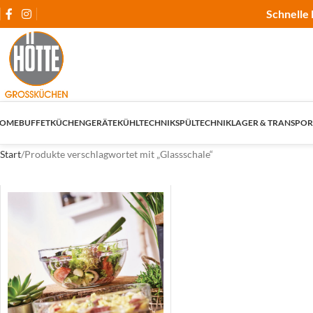
Schnelle 
OME
BUFFET
KÜCHENGERÄTE
KÜHLTECHNIK
SPÜLTECHNIK
LAGER & TRANSPOR
Start
Produkte verschlagwortet mit „Glassschale“