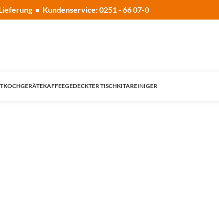
Lieferung • Kundenservice: 0251 - 66 07-0
T
KOCHGERÄTE
KAFFEE
GEDECKTER TISCH
KITA
REINIGER