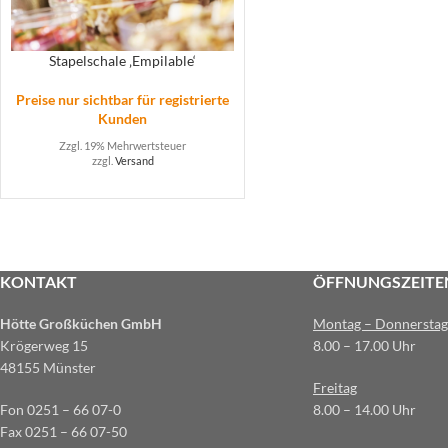
Stapelschale ‚Empilable‘
Preise nur sichtbar für registrierte
Kunden
Zzgl. 19% Mehrwertsteuer
zzgl.
Versand
KONTAKT
ÖFFNUNGSZEITE
Hötte Großküchen GmbH
Montag – Donnerstag
Krögerweg 15
8.00 – 17.00 Uhr
48155 Münster
Freitag
Fon 0251 – 66 07-0
8.00 – 14.00 Uhr
Fax 0251 – 66 07-50