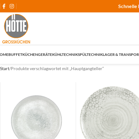
Schnelle 
OME
BUFFET
KÜCHENGERÄTE
KÜHLTECHNIK
SPÜLTECHNIK
LAGER & TRANSPOR
Start
Produkte verschlagwortet mit „Hauptgangteller“