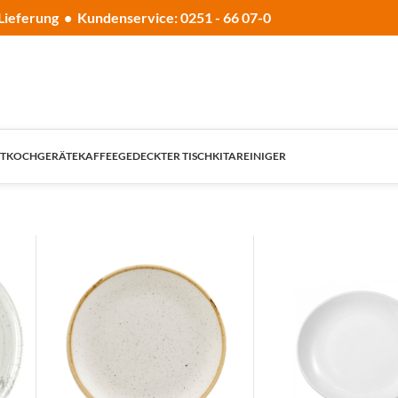
Lieferung • Kundenservice: 0251 - 66 07-0
T
KOCHGERÄTE
KAFFEE
GEDECKTER TISCH
KITA
REINIGER