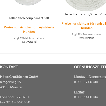
Teller flach coup ‚Smart Min
Teller flach coup ‚Smart Salt
Preise nur sichtbar für registr
Preise nur sichtbar für registrierte
Kunden
Kunden
Zzgl. 19% Mehrwertsteuer
zzgl.
Versand
Zzgl. 19% Mehrwertsteuer
zzgl.
Versand
KONTAKT
ÖFFNUNGSZEITE
Hötte Großküchen GmbH
Montag – Donnerstag
Krögerweg 15
8.00 – 17.00 Uhr
48155 Münster
Freitag
Fon 0251 – 66 07-0
8.00 – 14.00 Uhr
Fax 0251 – 66 07-50