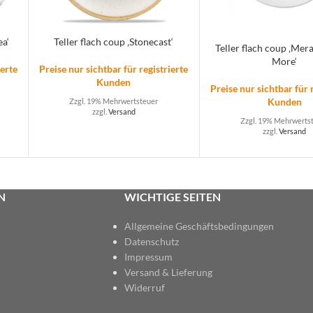
ea‘
Teller flach coup ‚Stonecast‘
Teller flach coup ‚Mer
More‘
ierte
Preise nur sichtbar für registrierte
Kunden
Preise nur sichtbar für 
Kunden
Zzgl. 19% Mehrwertsteuer
zzgl.
Versand
Zzgl. 19% Mehrwerts
zzgl.
Versand
N
WICHTIGE SEITEN
Allgemeine Geschäftsbedingungen
Datenschutz
Impressum
Versand & Lieferung
Widerruf