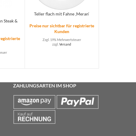
Teller flach mit Fahne ‚Meran‘
an Steak &
Preise nur sichtbar für registrierte
Kunden
registrierte
Zzgl. 19% Mehrwertsteuer
zzgl.
Versand
teuer
ZAHLUNGSARTEN IM SHOP