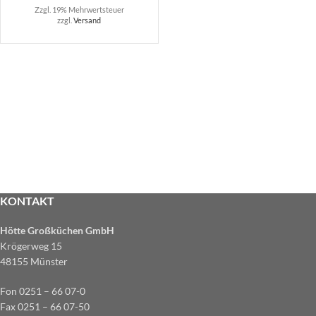
Zzgl. 19% Mehrwertsteuer
zzgl.
Versand
KONTAKT
Hötte Großküchen GmbH
Krögerweg 15
48155 Münster
Fon 0251 – 66 07-0
Fax 0251 – 66 07-50