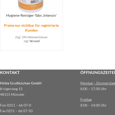
Hygiene-Reiniger-Tabs ‚Intensiv‘
Preise nur sichtbar für registrierte
Kunden
Zzgl. 19% Mehrwertsteuer
zzgl.
Versand
KONTAKT
ÖFFNUNGSZEITE
Hötte Großküchen GmbH
Montag – Donnerstag
Krögerweg 15
8.00 – 17.00 Uhr
48155 Münster
Freitag
Fon 0251 – 66 07-0
8.00 – 14.00 Uhr
Fax 0251 – 66 07-50