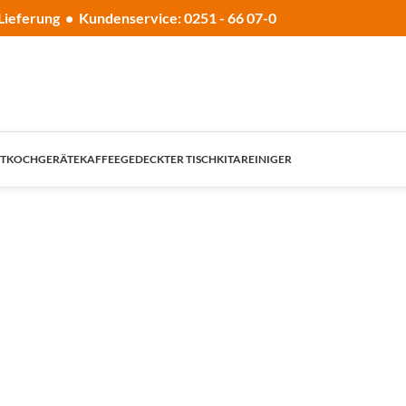
Lieferung • Kundenservice: 0251 - 66 07-0
T
KOCHGERÄTE
KAFFEE
GEDECKTER TISCH
KITA
REINIGER