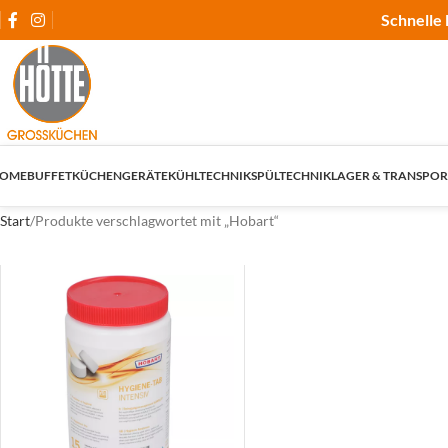
Schnelle 
OME
BUFFET
KÜCHENGERÄTE
KÜHLTECHNIK
SPÜLTECHNIK
LAGER & TRANSPOR
Start
Produkte verschlagwortet mit „Hobart“