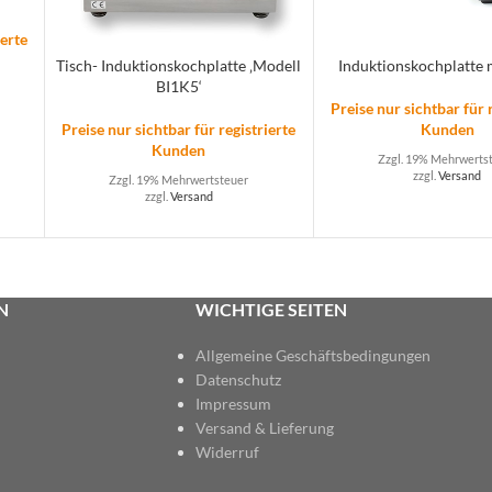
ierte
Tisch- Induktionskochplatte ‚Modell
Induktionskochplatte 
BI1K5‘
Preise nur sichtbar für 
Preise nur sichtbar für registrierte
Kunden
Kunden
Zzgl. 19% Mehrwerts
zzgl.
Versand
Zzgl. 19% Mehrwertsteuer
zzgl.
Versand
N
WICHTIGE SEITEN
Allgemeine Geschäftsbedingungen
Datenschutz
Impressum
Versand & Lieferung
Widerruf