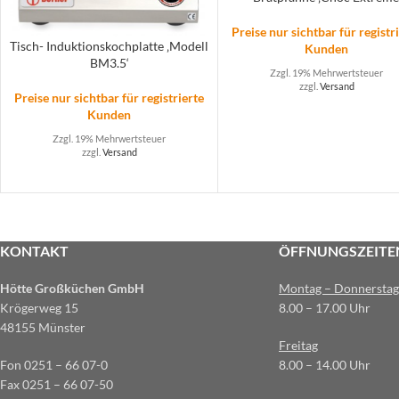
Preise nur sichtbar für registr
Tisch- Induktionskochplatte ‚Modell
Kunden
BM3.5‘
Zzgl. 19% Mehrwertsteuer
zzgl.
Versand
Preise nur sichtbar für registrierte
Kunden
Zzgl. 19% Mehrwertsteuer
zzgl.
Versand
KONTAKT
ÖFFNUNGSZEITE
Hötte Großküchen GmbH
Montag – Donnerstag
Krögerweg 15
8.00 – 17.00 Uhr
48155 Münster
Freitag
Fon 0251 – 66 07-0
8.00 – 14.00 Uhr
Fax 0251 – 66 07-50