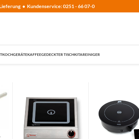
Lieferung • Kundenservice: 0251 - 66 07-0
T
KOCHGERÄTE
KAFFEE
GEDECKTER TISCH
KITA
REINIGER
‘