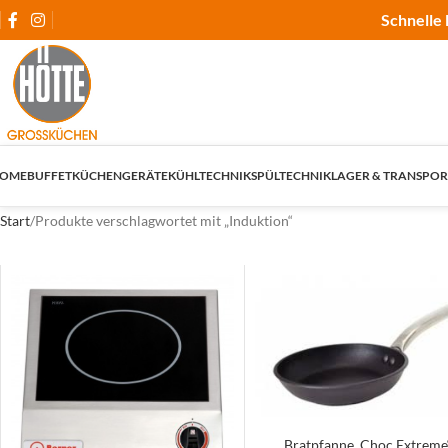
Schnelle 
OME
BUFFET
KÜCHENGERÄTE
KÜHLTECHNIK
SPÜLTECHNIK
LAGER & TRANSPOR
Start
Produkte verschlagwortet mit „Induktion“
Bratpfanne ‚Choc Extreme