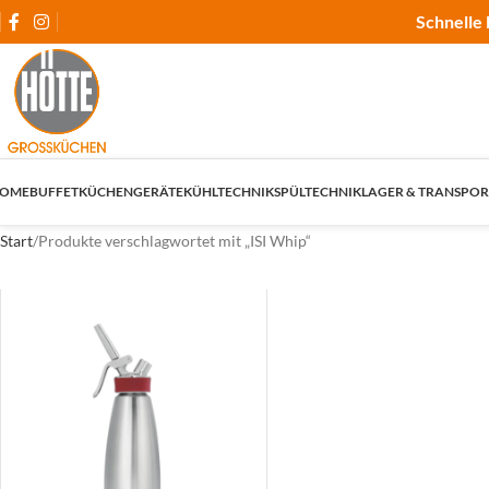
Schnelle 
OME
BUFFET
KÜCHENGERÄTE
KÜHLTECHNIK
SPÜLTECHNIK
LAGER & TRANSPOR
Start
Produkte verschlagwortet mit „ISI Whip“