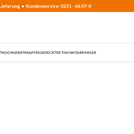
Lieferung • Kundenservice: 0251 - 66 07-0
T
KOCHGERÄTE
KAFFEE
GEDECKTER TISCH
KITA
REINIGER