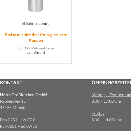
ISI Sahnespender
Preise nur sichtbar für registrierte
Kunden
Zzgl. 19% Mehrwertsteuer
zzgl.
Versand
KONTAKT
ÖFFNUNGSZEITE
Hötte Großküchen GmbH
Montag – Donnerstag
Krögerweg 15
8.00 – 17.00 Uhr
48155 Münster
Freitag
Fon 0251 – 66 07-0
8.00 – 14.00 Uhr
Fax 0251 – 66 07-50