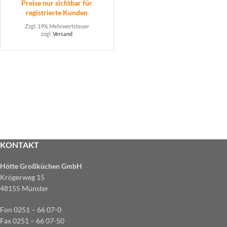
Preise nur sichtbar für
registrierte Kunden
Zzgl. 19% Mehrwertsteuer
zzgl.
Versand
KONTAKT
Hötte Großküchen GmbH
Krögerweg 15
48155 Münster
Fon 0251 – 66 07-0
Fax 0251 – 66 07-50