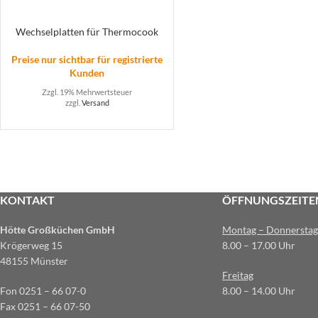
Wechselplatten für Thermocook
Preise nur sichtbar für registrierte
Kunden
Zzgl. 19% Mehrwertsteuer
zzgl.
Versand
KONTAKT
ÖFFNUNGSZEITE
Hötte Großküchen GmbH
Montag – Donnerstag
Krögerweg 15
8.00 – 17.00 Uhr
48155 Münster
Freitag
Fon 0251 – 66 07-0
8.00 – 14.00 Uhr
Fax 0251 – 66 07-50