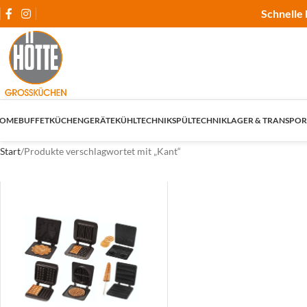
Schnelle 
OME
BUFFET
KÜCHENGERÄTE
KÜHLTECHNIK
SPÜLTECHNIK
LAGER & TRANSPOR
Start
Produkte verschlagwortet mit „Kant“