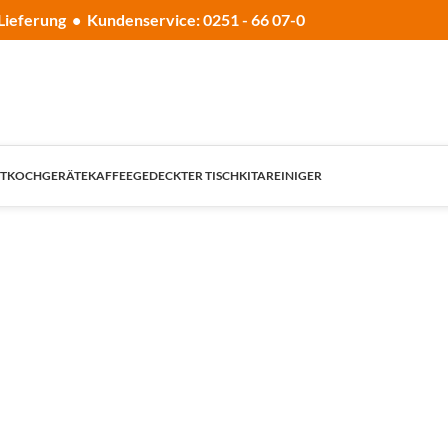
Lieferung • Kundenservice: 0251 - 66 07-0
T
KOCHGERÄTE
KAFFEE
GEDECKTER TISCH
KITA
REINIGER