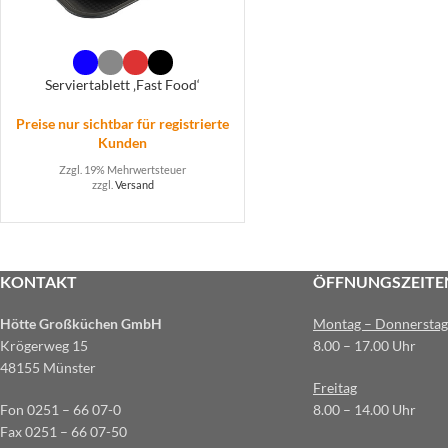
Serviertablett ‚Fast Food‘
Preise nur sichtbar für registrierte
Kunden
Zzgl. 19% Mehrwertsteuer
zzgl.
Versand
KONTAKT
ÖFFNUNGSZEITE
Hötte Großküchen GmbH
Montag – Donnerstag
Krögerweg 15
8.00 – 17.00 Uhr
48155 Münster
Freitag
Fon 0251 – 66 07-0
8.00 – 14.00 Uhr
Fax 0251 – 66 07-50