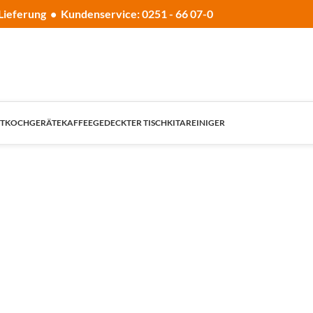
Lieferung • Kundenservice: 0251 - 66 07-0
T
KOCHGERÄTE
KAFFEE
GEDECKTER TISCH
KITA
REINIGER