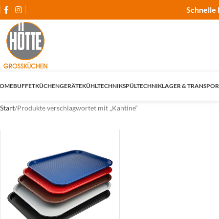
Schnelle 
OME
BUFFET
KÜCHENGERÄTE
KÜHLTECHNIK
SPÜLTECHNIK
LAGER & TRANSPOR
Start
Produkte verschlagwortet mit „Kantine“