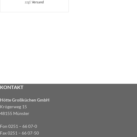
zzgl.
Versand
KONTAKT
Hötte Großküchen GmbH
Krögerweg 15
48155 Münster
Fon 0251 – 66 07-0
Fax 0251 – 66 07-50