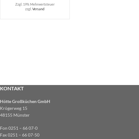
Zzgl. 19% Mehrwertsteuer
zzgl.
Versand
KONTAKT
Hötte Großküchen GmbH
Krögerweg 15
48155 Münster
Fon 0251 – 66 07-0
Fax 0251 – 66 07-50