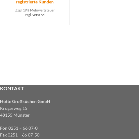
registrierte Kunden
Zzgl. 19% Mehrwertsteuer
zzgl.
Versand
KONTAKT
Hötte Großküchen GmbH
Krögerweg 15
48155 Münster
Fon 0251 – 66 07-0
Fax 0251 – 66 07-50