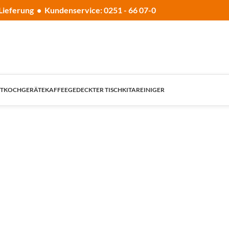
Lieferung • Kundenservice: 0251 - 66 07-0
T
KOCHGERÄTE
KAFFEE
GEDECKTER TISCH
KITA
REINIGER