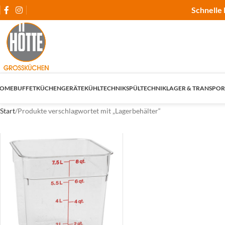
Schnelle 
OME
BUFFET
KÜCHENGERÄTE
KÜHLTECHNIK
SPÜLTECHNIK
LAGER & TRANSPOR
Start
Produkte verschlagwortet mit „Lagerbehälter“