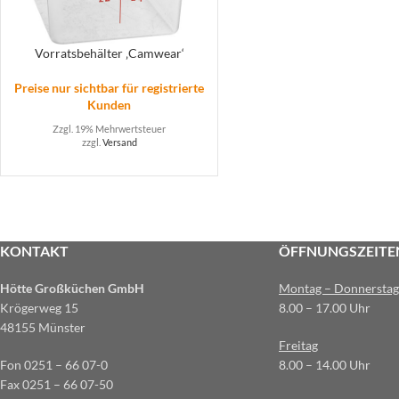
Vorratsbehälter ‚Camwear‘
Preise nur sichtbar für registrierte
Kunden
Zzgl. 19% Mehrwertsteuer
zzgl.
Versand
KONTAKT
ÖFFNUNGSZEITE
Hötte Großküchen GmbH
Montag – Donnerstag
Krögerweg 15
8.00 – 17.00 Uhr
48155 Münster
Freitag
Fon 0251 – 66 07-0
8.00 – 14.00 Uhr
Fax 0251 – 66 07-50