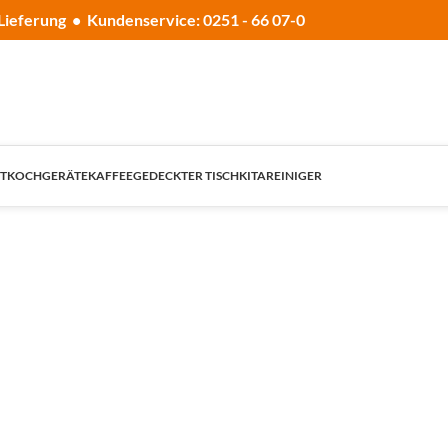
Lieferung • Kundenservice: 0251 - 66 07-0
T
KOCHGERÄTE
KAFFEE
GEDECKTER TISCH
KITA
REINIGER