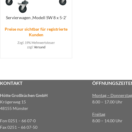
Servierwagen ‚Modell SW 8 x 5-2‘
Preise nur sichtbar für registrierte
Kunden
Zzgl. 19% Mehrwertsteuer
zzgl.
Versand
KONTAKT
ÖFFNUNGSZEITE
Hötte Großküchen GmbH
Montag – Donnerstag
Krögerweg 15
8.00 – 17.00 Uhr
48155 Münster
Freitag
Fon 0251 – 66 07-0
8.00 – 14.00 Uhr
Fax 0251 – 66 07-50