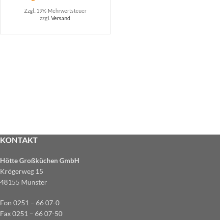
Zzgl. 19% Mehrwertsteuer
zzgl.
Versand
KONTAKT
Hötte Großküchen GmbH
Krögerweg 15
48155 Münster
Fon 0251 – 66 07-0
Fax 0251 – 66 07-50