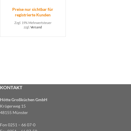
Preise nur sichtbar für
registrierte Kunden
Zzgl. 19% Mehrwertsteuer
zzgl.
Versand
KONTAKT
Hötte Großküchen GmbH
Krögerweg 15
48155 Münster
Fon 0251 – 66 07-0