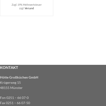
Zzgl. 19% Mehrwertsteuer
zzgl.
Versand
KONTAKT
Hötte Großküchen GmbH
Krögerweg 15
48155 Münster
Fon 0251 – 66 07-0
Fax 0251 – 66 07-50