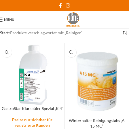
MENU
Start
Produkte verschlagwortet mit „Reinigen“
GastroStar Klarspüler Spezial ‚K 4‘
Preise nur sichtbar für
Winterhalter Reinigungstabs ‚A
registrierte Kunden
15 MC‘