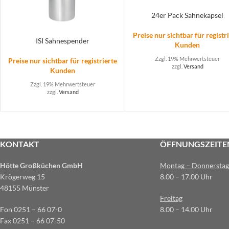
24er Pack Sahnekapsel
Preise nur sichtbar für registr
ISI Sahnespender
Kunden
Zzgl. 19% Mehrwertsteuer
Preise nur sichtbar für registrierte
zzgl.
Versand
Kunden
Zzgl. 19% Mehrwertsteuer
zzgl.
Versand
KONTAKT
ÖFFNUNGSZEITE
Hötte Großküchen GmbH
Montag – Donnerstag
Krögerweg 15
8.00 – 17.00 Uhr
48155 Münster
Freitag
Fon 0251 – 66 07-0
8.00 – 14.00 Uhr
Fax 0251 – 66 07-50