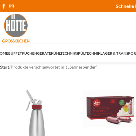
Schnelle 
OME
BUFFET
KÜCHENGERÄTE
KÜHLTECHNIK
SPÜLTECHNIK
LAGER & TRANSPOR
Start
Produkte verschlagwortet mit „Sahnespender“