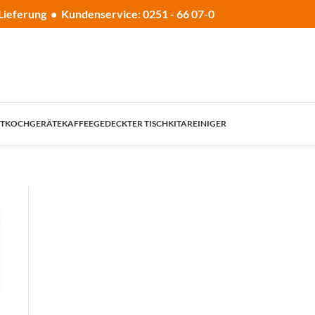
Lieferung • Kundenservice: 0251 - 66 07-0
T
KOCHGERÄTE
KAFFEE
GEDECKTER TISCH
KITA
REINIGER