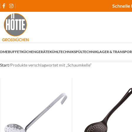
Schnelle 
OME
BUFFET
KÜCHENGERÄTE
KÜHLTECHNIK
SPÜLTECHNIK
LAGER & TRANSPOR
Start
Produkte verschlagwortet mit „Schaumkelle“