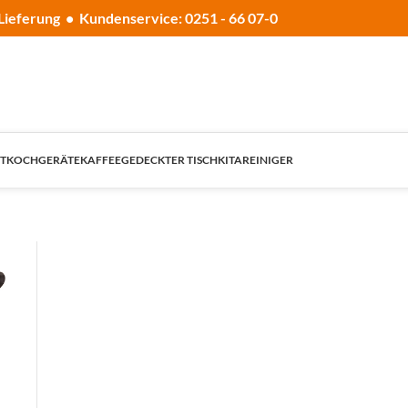
Lieferung • Kundenservice: 0251 - 66 07-0
T
KOCHGERÄTE
KAFFEE
GEDECKTER TISCH
KITA
REINIGER